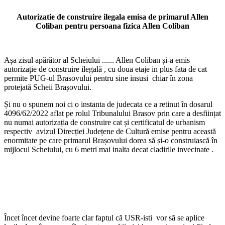
Autorizatie de construire ilegala emisa de primarul Allen
Coliban pentru persoana fizica Allen Coliban
Așa zisul apărător al Scheiului ...... Allen Coliban și-a emis
autorizație de construire ilegală , cu doua etaje in plus fata de cat
permite PUG-ul Brasovului pentru sine insusi chiar în zona
protejată Scheii Brașovului.
Și nu o spunem noi ci o instanta de judecata ce a retinut în dosarul
4096/62/2022 aflat pe rolul Tribunalului Brasov prin care a desființat
nu numai autorizația de construire cat și certificatul de urbanism
respectiv avizul Direcției Județene de Cultură emise pentru această
enormitate pe care primarul Brașovului dorea să și-o construiască în
mijlocul Scheiului, cu 6 metri mai inalta decat cladirile invecinate .
Încet încet devine foarte clar faptul că USR-isti vor să se aplice