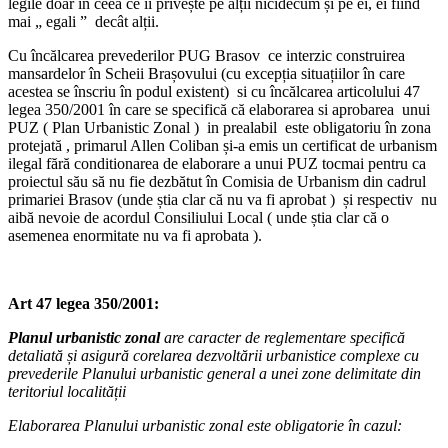
legile doar în ceea ce îi privește pe alții nicidecum și pe ei, ei fiind
mai „ egali ” decât alții.
Cu încălcarea prevederilor PUG Brasov ce interzic construirea
mansardelor în Scheii Brașovului (cu excepția situațiilor în care
acestea se înscriu în podul existent) si cu încălcarea articolului 47
legea 350/2001 în care se specifică că elaborarea si aprobarea unui
PUZ ( Plan Urbanistic Zonal ) in prealabil este obligatoriu în zona
protejată , primarul Allen Coliban și-a emis un certificat de urbanism
ilegal fără conditionarea de elaborare a unui PUZ tocmai pentru ca
proiectul său să nu fie dezbătut în Comisia de Urbanism din cadrul
primariei Brasov (unde știa clar că nu va fi aprobat ) și respectiv nu
aibă nevoie de acordul Consiliului Local ( unde știa clar că o
asemenea enormitate nu va fi aprobata ).
Art 47 legea 350/2001:
Planul urbanistic zonal
are caracter de reglementare specifică
detaliată și asigură corelarea dezvoltării urbanistice complexe cu
prevederile Planului urbanistic general a unei zone delimitate din
teritoriul localității
Elaborarea Planului urbanistic zonal este obligatorie în cazul
: