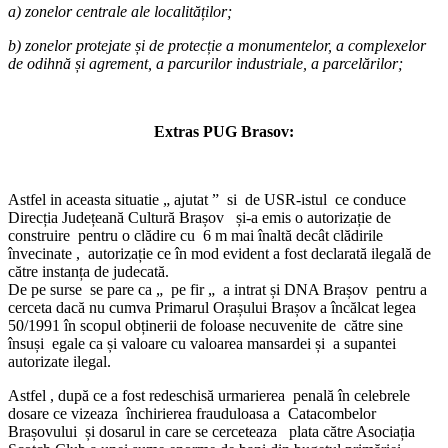
a)
zonelor centrale ale localităților;
b)
zonelor protejate și de protecție a monumentelor, a complexelor
de odihnă și agrement, a parcurilor industriale, a parcelărilor;
Extras PUG Brasov:
Astfel in aceasta situatie „ ajutat ” si de USR-istul ce conduce
Direcția Județeană Cultură Brașov și-a emis o autorizație de
construire pentru o clădire cu 6 m mai înaltă decât clădirile
învecinate , autorizație ce în mod evident a fost declarată ilegală de
către instanța de judecată.
De pe surse se pare ca „ pe fir „ a intrat și DNA Brașov pentru a
cerceta dacă nu cumva Primarul Orașului Brașov a încălcat legea
50/1991 în scopul obținerii de foloase necuvenite de către sine
însuși egale ca și valoare cu valoarea mansardei și a supantei
autorizate ilegal.
Astfel , după ce a fost redeschisă urmarierea penală în celebrele
dosare ce vizeaza închirierea frauduloasa a Catacombelor
Brașovului și dosarul in care se cerceteaza plata către Asociația