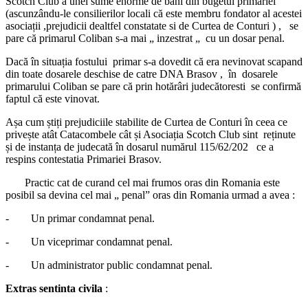
Scotch Club a unei sume enorme de bani din bugetul primăriei
(ascunzându-le consilierilor locali că este membru fondator al acestei
asociații ,prejudicii dealtfel constatate si de Curtea de Conturi ) , se
pare că primarul Coliban s-a mai „ inzestrat „ cu un dosar penal.
Dacă în situația fostului primar s-a dovedit că era nevinovat scapand
din toate dosarele deschise de catre DNA Brasov , în dosarele
primarului Coliban se pare că prin hotărâri judecătoresti se confirmă
faptul că este vinovat.
Așa cum știți prejudiciile stabilite de Curtea de Conturi în ceea ce
privește atât Catacombele cât și Asociația Scotch Club sint reținute
și de instanța de judecată în dosarul numărul 115/62/202 ce a
respins contestatia Primariei Brasov.
Practic cat de curand cel mai frumos oras din Romania este
posibil sa devina cel mai „ penal” oras din Romania urmad a avea :
- Un primar condamnat penal.
- Un viceprimar condamnat penal.
- Un administrator public condamnat penal.
Extras sentinta civila
: