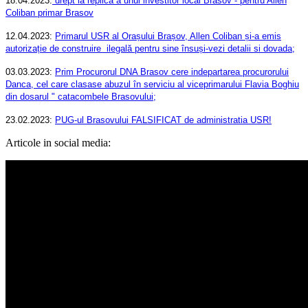
18.04.2023:
drept la replica a unui investitor local Brasov - pentru Allen
Coliban primar Brasov
12.04.2023:
Primarul USR al Orașului Brașov, Allen Coliban și-a emis
autorizație de construire ilegală pentru sine însuși-vezi detalii si dovada
;
03.03.2023:
Prim Procurorul DNA Brasov cere indepartarea procurorului
Danca, cel care clasase abuzul în serviciu al viceprimarului Flavia Boghiu
din dosarul " catacombele Brasovului;
23.02.2023:
PUG-ul Brasovului FALSIFICAT de administratia USR!
Articole in social media: