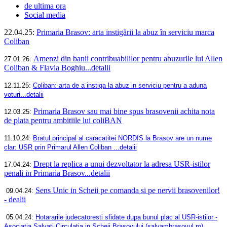
de ultima ora
Social media
22.04.25:
Primaria Brasov: arta instigării la abuz în serviciu marca
Coliban
Amenzi din banii contribuabililor pentru abuzurile lui Allen
27.01.26:
Coliban & Flavia Boghiu...detalii
12.11.25:
Coliban: arta de a instiga la abuz in serviciu pentru a aduna
voturi...detalii
Primaria Brasov sau mai bine spus brasovenii achita nota
12.03.25:
de plata pentru ambitiile lui coliBAN
11.10.
24:
Bratul principal al caracatitei NORDIS la Brasov are un nume
clar: USR prin Primarul Allen Coliban ...detalii
Drept la replica a unui dezvoltator la adresa USR-istilor
17.04.24:
penali in Primaria Brasov...detalii
Sens Unic in Scheii pe comanda si pe nervii brasovenilor!
09.04.24:
- dealii
05.04.24:
Hotararile judecatoresti sfidate dupa bunul plac al USR-istilor -
Asociatia Salvati Circulatia in Scheii Brasovului (salvambrasovul.ro)