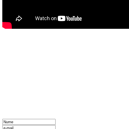
Formular e-mail
lasa mesajul si urmeaza sa te contactam in cel mai scurt timp: