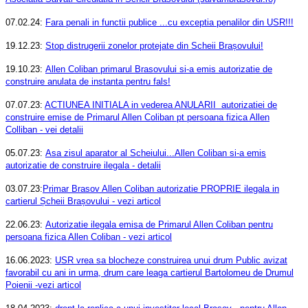
07.02.24:
Fara penali in functii publice ...cu exceptia penalilor din USR!!!
19.12.23:
Stop distrugerii zonelor protejate din Scheii Brașovului!
19.10.23:
Allen Coliban primarul Brasovului si-a emis autorizatie de
construire anulata de instanta pentru fals!
07.07.23:
ACTIUNEA INITIALA in vederea ANULARII autorizatiei de
construire emise de Primarul Allen Coliban pt persoana fizica Allen
Colliban - vei detalii
05.07.23:
Asa zisul aparator al Scheiului...Allen Coliban si-a emis
autorizatie de construire ilegala - detalii
03.07.23:
Primar Brasov Allen Coliban autorizatie PROPRIE ilegala in
cartierul Șcheii Brașovului - vezi articol
22.06.23:
Autorizatie ilegala emisa de Primarul Allen Coliban pentru
persoana fizica Allen Coliban - vezi articol
16.06.2023:
USR vrea sa blocheze construirea unui drum Public avizat
favorabil cu ani in urma, drum care leaga cartierul Bartolomeu de Drumul
Poienii -vezi articol